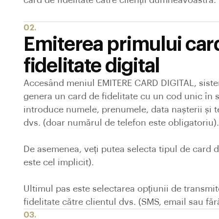
card de fidelitate către clienții dumneavoastră.
02.
Emiterea primului car
fidelitate digital
Accesând meniul EMITERE CARD DIGITAL, sist
genera un card de fidelitate cu un cod unic în s
introduce numele, prenumele, data nașterii și te
dvs. (doar numărul de telefon este obligatoriu).
De asemenea, veți putea selecta tipul de card de
este cel implicit).
Ultimul pas este selectarea opțiunii de transmit
fidelitate către clientul dvs. (SMS, email sau făr
03.