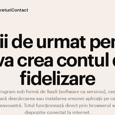
returi
Contact
ii de urmat pe
va crea contul
fidelizare
rogram sub formă de SaaS (software ca serviciu), c
ară descărcarea sau instalarea vreunei aplicații pe ca
eavoastră. Totul funcționează direct prin browserul w
dispozitiv conectat la internet.