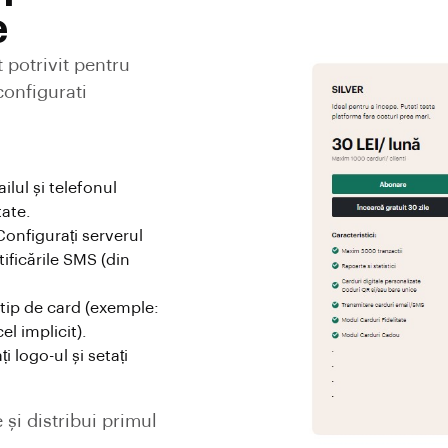
e
 potrivit pentru
configurati
ilul și telefonul
tate.
Configurați serverul
ificările SMS (din
 tip de card (exemple:
l implicit).
ți logo-ul și setați
 și distribui primul