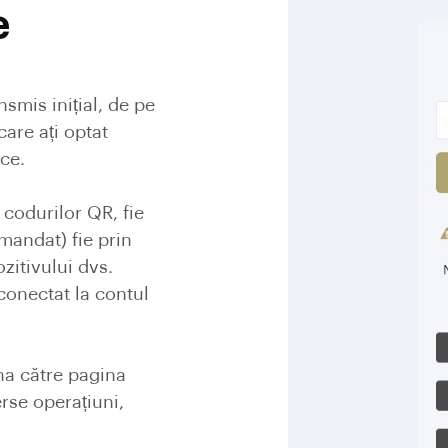
e
nsmis inițial, de pe
care ați optat
ice.
 codurilor QR, fie
mandat) fie prin
itivului dvs.
 conectat la contul
na către pagina
rse operațiuni,