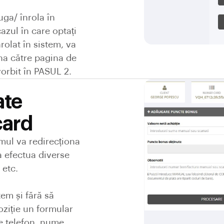
ga/ înrola în
cazul în care optați
rolat în sistem, va
ona către pagina de
rbit în PASUL 2.
ate
card
emul va redirecționa
a efectua diverse
 etc.
tem și fără să
oziție un formular
de telefon, nume