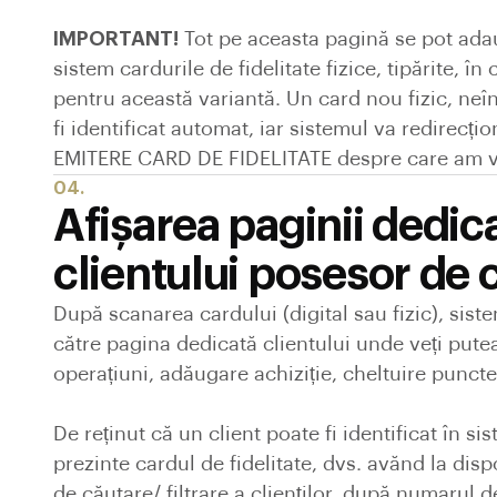
IMPORTANT!
Tot pe aceasta pagină se pot adau
sistem cardurile de fidelitate fizice, tipărite, în 
pentru această variantă. Un card nou fizic, neîn
fi identificat automat, iar sistemul va redirecți
EMITERE CARD DE FIDELITATE despre care am vo
04.
Afișarea paginii dedic
clientului posesor de 
După scanarea cardului (digital sau fizic), sist
către pagina dedicată clientului unde veți pute
operațiuni, adăugare achiziție, cheltuire puncte
De reținut că un client poate fi identificat în sis
prezinte cardul de fidelitate, dvs. avănd la disp
de căutare/ filtrare a clienților, după numarul 