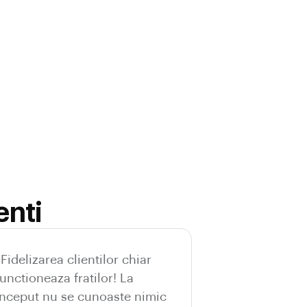
enti
“Fidelizarea clientilor chiar
functioneaza fratilor! La
inceput nu se cunoaste nimic