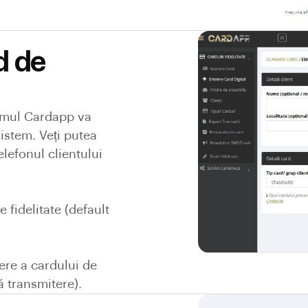
d de
emul Cardapp va
istem. Veți putea
lefonul clientului
 fidelitate (default
ere a cardului de
ă transmitere).