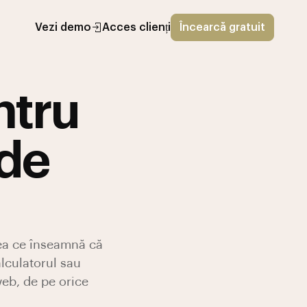
Vezi demo
Acces clienți
Încearcă gratuit
ntru
 de
eea ce înseamnă că
lculatorul sau
eb, de pe orice