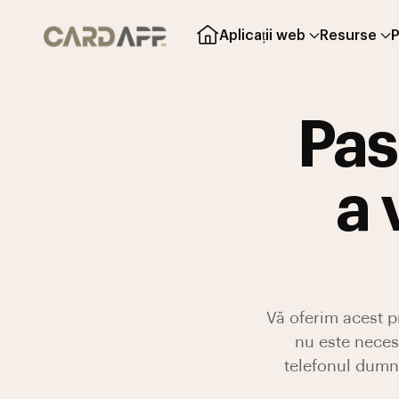
Aplicații web
Resurse
P
Pas
a 
Vă oferim acest p
nu este neces
telefonul dumn