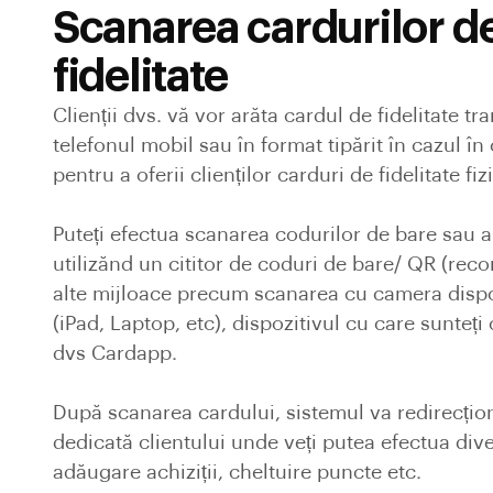
Scanarea cardurilor d
fidelitate
Clienții dvs. vă vor arăta cardul de fidelitate tra
telefonul mobil sau în format tipărit în cazul în 
pentru a oferii clienților carduri de fidelitate fiz
Puteți efectua scanarea codurilor de bare sau a
utilizănd un cititor de coduri de bare/ QR (reco
alte mijloace precum scanarea cu camera dispoz
(iPad, Laptop, etc), dispozitivul cu care sunteți
dvs Cardapp.
După scanarea cardului, sistemul va redirecțio
dedicată clientului unde veți putea efectua dive
adăugare achiziții, cheltuire puncte etc.