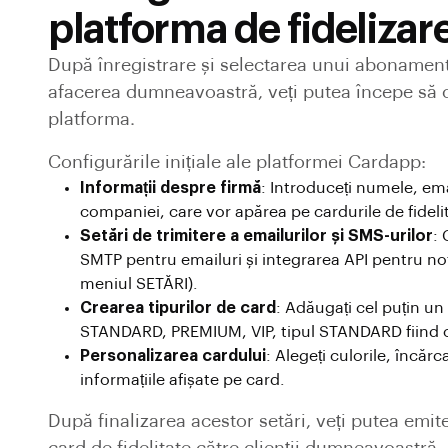
platforma de fidelizar
După înregistrare și selectarea unui abonament
afacerea dumneavoastră, veți putea începe să 
platforma.
Configurările inițiale ale platformei Cardapp:
Informații despre firmă
: Introduceți numele, ema
companiei, care vor apărea pe cardurile de fideli
Setări de trimitere a emailurilor și SMS-urilor
: 
SMTP pentru emailuri și integrarea API pentru not
meniul SETĂRI).
Crearea tipurilor de card
: Adăugați cel puțin un
STANDARD, PREMIUM, VIP, tipul STANDARD fiind ce
Personalizarea cardului
: Alegeți culorile, încărca
informațiile afișate pe card.
După finalizarea acestor setări, veți putea emite